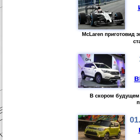
McLaren приготовид 
ст
в
В скором будущем 
п
01