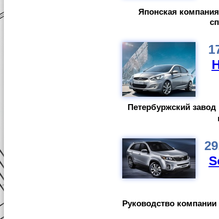
Японская компания
сп
1
H
Петербуржский завод
29
S
Руководство компании 