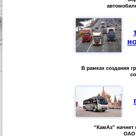
автомобиле
н
В рамках создания гр
со
“КамАз” начнет
ОАО 