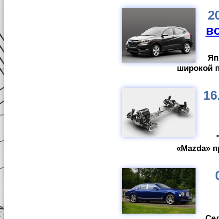
2
в
Яп
широкой п
16
«Mazda» п
Сед