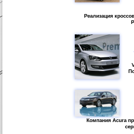
Реализация кроссов
Р
П
Компания Acura п
сер