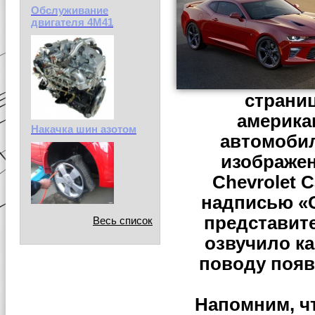
Обслуживание
двигателя 4М41
страни
америка
Накачка шин азотом
автомобил
изображе
Chevrolet 
надписью «С
представит
Весь список
озвучило к
поводу появ
Напомним, чт