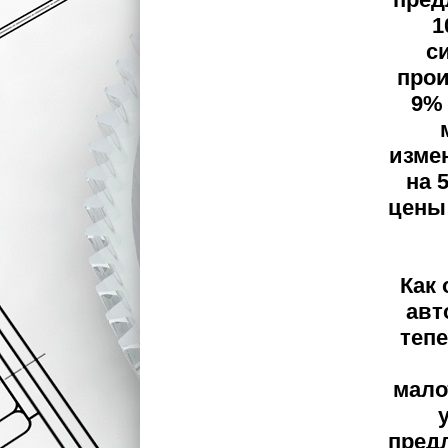
1
с
прои
9% 
изме
на 
цены 
Как
авт
тепе
мало
предл