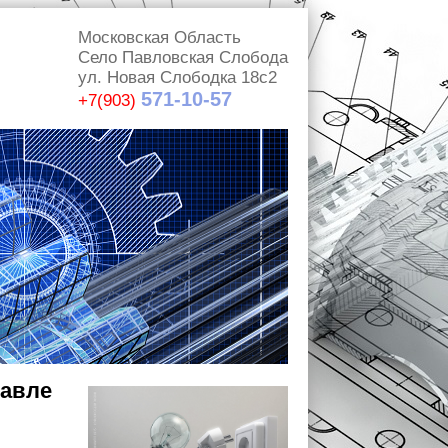
Московская Область
Село Павловская Слобода
ул. Новая Слободка 18с2
571-10-57
+7(903)
лавле