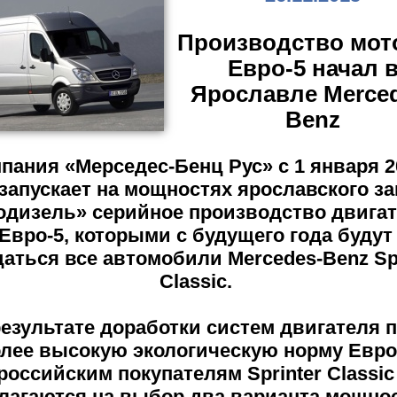
Производство мот
Евро-5 начал 
Ярославле Merced
Benz
пания «Мерседес-Бенц Рус» с 1 января 2
 запускает на мощностях ярославского з
одизель» серийное производство двига
Евро-5, которыми с будущего года будут
аться все автомобили Mercedes-Benz Spr
Classic.
результате доработки систем двигателя 
лее высокую экологическую норму Евро
российским покупателям Sprinter Classic
лагаются на выбор два варианта мощнос