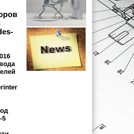
оров
в
es-
016
авода
телей
inter
под
-5
ти –