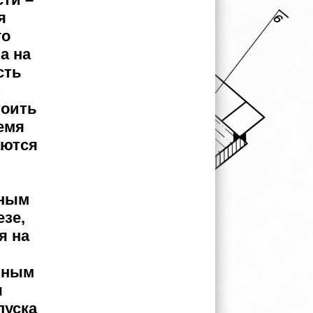
я
го
а на
сть
з
тоить
емя
аются
жным
зе,
я на
нным
ы
пуска