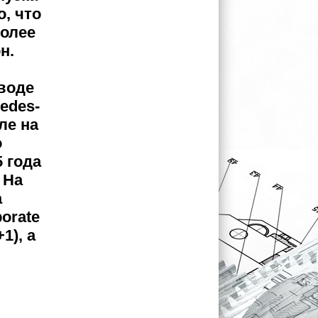
, что
более
н.
аводе
edes-
ле на
о
 года
 На
а
porate
1), а