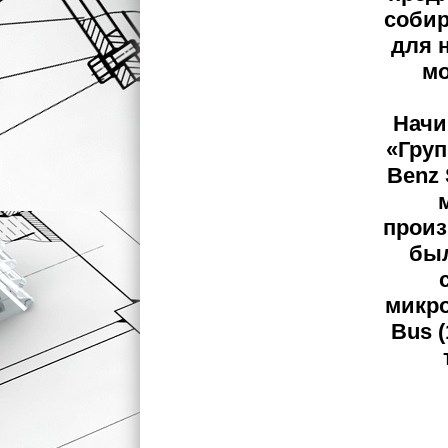
собир
для 
мо
Начи
«Груп
Benz 
произ
был
микро
Bus (