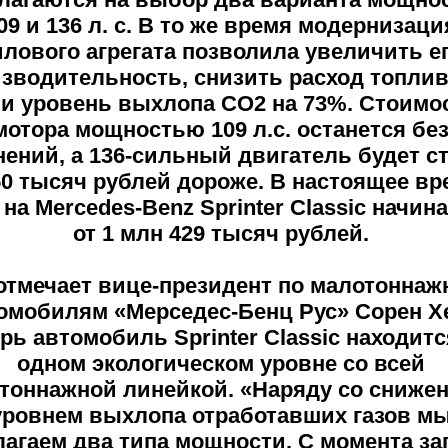
09 и 136 л. с. В то же время модернизаци
илового агрегата позволила увеличить е
зводительность, снизить расход топлив
и уровень выхлопа CO2 на 73%. Стоимо
мотора мощностью 109 л.с. останется бе
нений, а 136-сильный двигатель будет с
50 тысяч рублей дороже. В настоящее вр
на Mercedes-Benz Sprinter Classic начин
от 1 млн 429 тысяч рублей.
 отмечает вице-президент по малотонна
омобилям «Мерседес-Бенц Рус» Сорен Хе
рь автомобиль Sprinter Classic находитс
одном экологическом уровне со всей
тоннажной линейкой. «Наряду со сниже
уровнем выхлопа отработавших газов м
агаем два типа мощности. С момента за