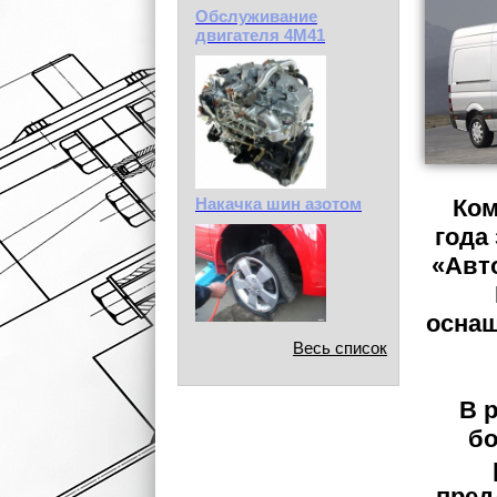
Обслуживание
двигателя 4М41
Накачка шин азотом
Ком
года
«Авт
оснащ
Весь список
В 
бо
пред