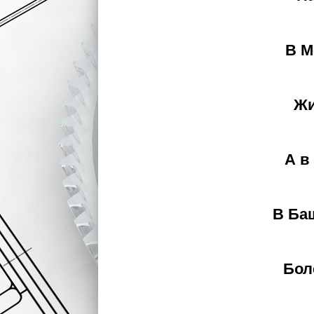
В М
Жи
А в
В Ба
Бол