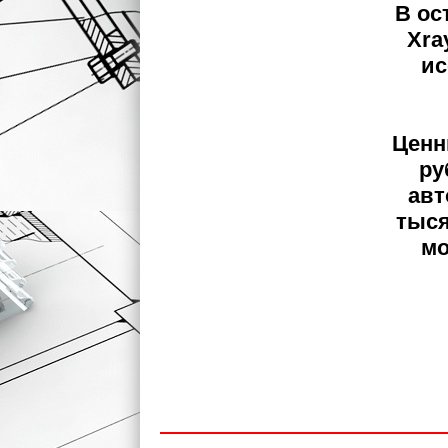
В ос
Xra
ис
Ценн
ру
авт
тыся
мо