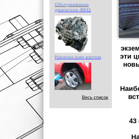
Обслуживание
двигателя 4М41
экзем
эти ц
Накачка шин азотом
новы
Наиб
вст
Весь список
43
На