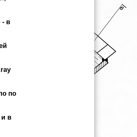
- в
ей
ray
ло по
 и в