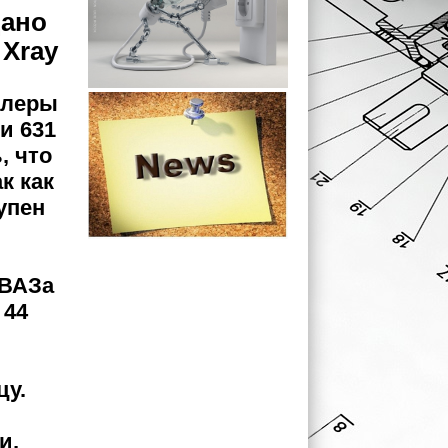
дано
 Xray
илеры
и 631
, что
к как
упен
оВАЗа
 44
цу.
и,