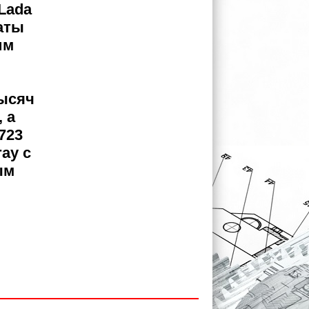
Lada
аты
им
тысяч
 а
723
ay с
ым