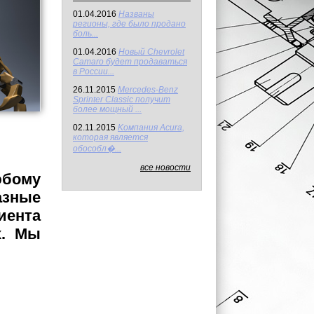
01.04.2016
Названы
регионы, где было продано
боль...
01.04.2016
Новый Chevrolet
Camaro будет продаваться
в России...
26.11.2015
Mercedes-Benz
Sprinter Classic получит
более мощный ...
02.11.2015
Kомпания Acura,
которая является
обособл�...
все новости
бому
зные
иента
х. Мы