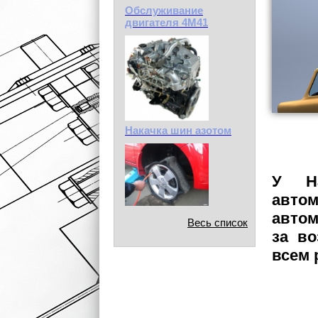
Обслуживание
двигателя 4М41
Накачка шин азотом
У Н
авто
авто
Весь список
за во
всем 