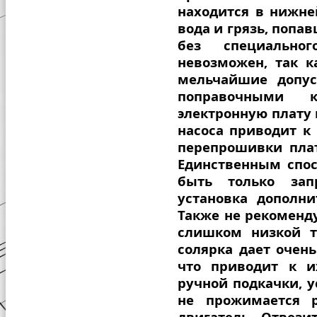
находится в нижней
вода и грязь, попа
без специально
невозможен, так к
мельчайшие допус
поправочными 
электронную плату 
насоса приводит к
перепрошивки плат
Единственным спо
быть только зап
установка дополни
Также не рекоменд
слишком низкой т
солярка дает очен
что приводит к и
ручной подкачки, 
не прожимается р
двигатель. Отвез