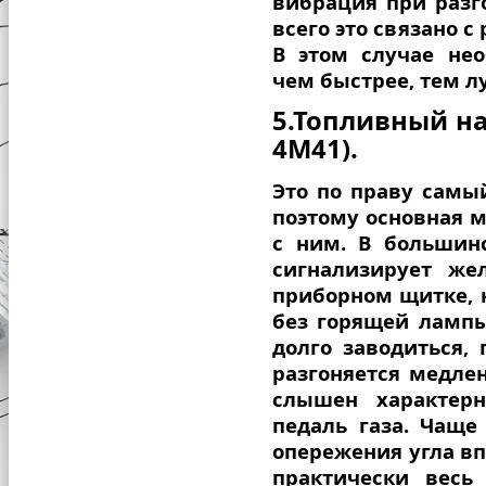
вибрация при разг
всего это связано 
В этом случае не
чем быстрее, тем 
5.Топливный на
4М41).
Это по праву самы
поэтому основная 
с ним. В большин
сигнализирует же
приборном щитке, н
без горящей лампы
долго заводиться,
разгоняется медле
слышен характер
педаль газа. Чаще
опережения угла вп
практически весь