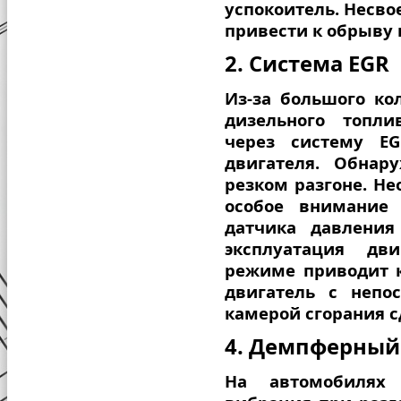
успокоитель. Несв
привести к обрыву 
2. С
истема EGR
Из-за большого ко
дизельного топли
через систему E
двигателя. Обнар
резком разгоне. Н
особое внимание
датчика давления
эксплуатация дв
режиме приводит к
двигатель с непо
камерой сгорания 
4. Д
емпферный
На автомобилях